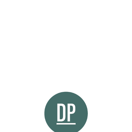
Pierre DÉAT-PARETI
Avocat
Avocat en droit de la copropriété et droit de
la construction à Paris.